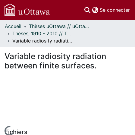
(c
Se connecter
Accueil
Thèses uOttawa // uOttawa Theses
Communautés
Thèses, 1910 - 2010 // Theses, 1910 - 2010
et collections
Variable radiosity radiation between finite surfaces.
Parcourir
Statistiques
Variable radiosity radiation
À propos
between finite surfaces.
En cours de chargement...
Fichiers