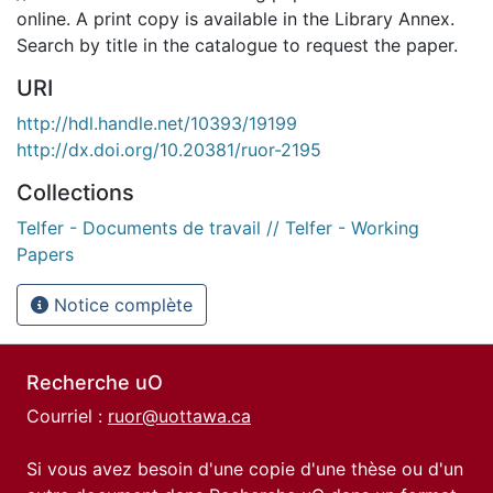
online. A print copy is available in the Library Annex.
Search by title in the catalogue to request the paper.
URI
http://hdl.handle.net/10393/19199
http://dx.doi.org/10.20381/ruor-2195
Collections
Telfer - Documents de travail // Telfer - Working
Papers
Notice complète
Recherche uO
Courriel :
ruor@uottawa.ca
Si vous avez besoin d'une copie d'une thèse ou d'un