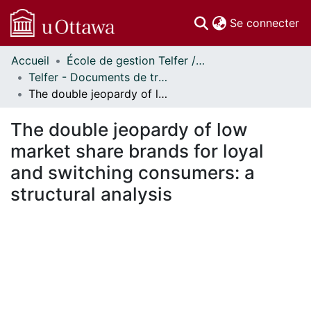
(c
Se connecter
Accueil
École de gestion Telfer // Telfer School of Management
Communautés
Telfer - Documents de travail // Telfer - Working Papers
et collections
The double jeopardy of low market share brands for loyal and switching consumers: a structural analysis
Parcourir
Statistiques
The double jeopardy of low
À propos
market share brands for loyal
and switching consumers: a
structural analysis