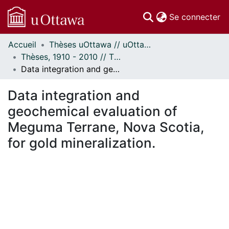
(c
Se connecter
Accueil
Thèses uOttawa // uOttawa Theses
Communautés
Thèses, 1910 - 2010 // Theses, 1910 - 2010
et collections
Data integration and geochemical evaluation of Meguma Terrane, Nova Scotia, for gold mineralization.
Parcourir
Statistiques
Data integration and
À propos
geochemical evaluation of
Meguma Terrane, Nova Scotia,
for gold mineralization.