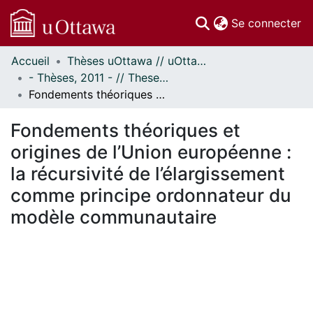
(c
Se connecter
Accueil
Thèses uOttawa // uOttawa Theses
Communautés
- Thèses, 2011 - // Theses, 2011 -
et collections
Fondements théoriques et origines de l’Union européenne : la récursivité de l’élargissement comme principe ordonnateur du modèle communautaire
Parcourir
Statistiques
Fondements théoriques et
À propos
origines de l’Union européenne :
la récursivité de l’élargissement
comme principe ordonnateur du
modèle communautaire