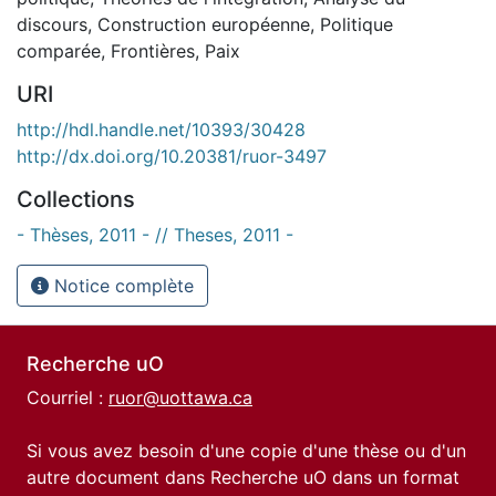
discours
,
Construction européenne
,
Politique
comparée
,
Frontières
,
Paix
URI
http://hdl.handle.net/10393/30428
http://dx.doi.org/10.20381/ruor-3497
Collections
- Thèses, 2011 - // Theses, 2011 -
Notice complète
Recherche uO
Courriel :
ruor@uottawa.ca
Si vous avez besoin d'une copie d'une thèse ou d'un
autre document dans Recherche uO dans un format