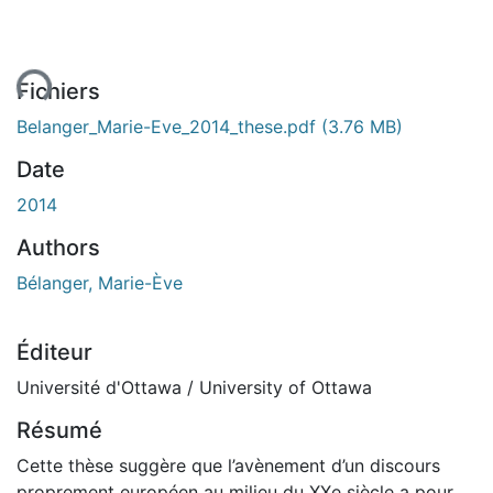
ent...
Fichiers
Belanger_Marie-Eve_2014_these.pdf
(3.76 MB)
Date
2014
Authors
Bélanger, Marie-Ève
Éditeur
Université d'Ottawa / University of Ottawa
Résumé
Cette thèse suggère que l’avènement d’un discours
proprement européen au milieu du XXe siècle a pour