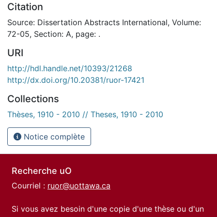
Citation
Source: Dissertation Abstracts International, Volume:
72-05, Section: A, page: .
URI
http://hdl.handle.net/10393/21268
http://dx.doi.org/10.20381/ruor-17421
Collections
Thèses, 1910 - 2010 // Theses, 1910 - 2010
Notice complète
Recherche uO
Courriel :
ruor@uottawa.ca
Si vous avez besoin d'une copie d'une thèse ou d'un