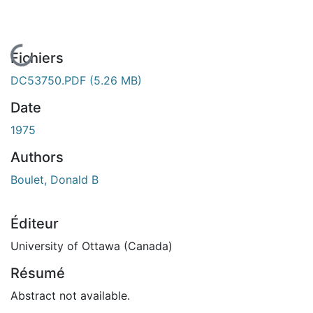
En cours de chargement...
Fichiers
DC53750.PDF
(5.26 MB)
Date
1975
Authors
Boulet, Donald B
Éditeur
University of Ottawa (Canada)
Résumé
Abstract not available.