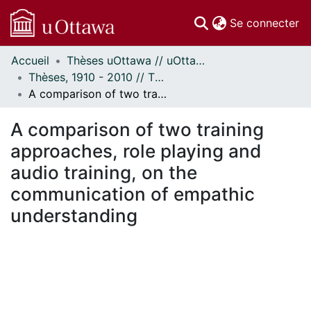
(c
Se connecter
Accueil
Thèses uOttawa // uOttawa Theses
Communautés
Thèses, 1910 - 2010 // Theses, 1910 - 2010
et collections
A comparison of two training approaches, role playing and audio training, on the communication of empathic understanding
Parcourir
Statistiques
A comparison of two training
À propos
approaches, role playing and
audio training, on the
communication of empathic
understanding