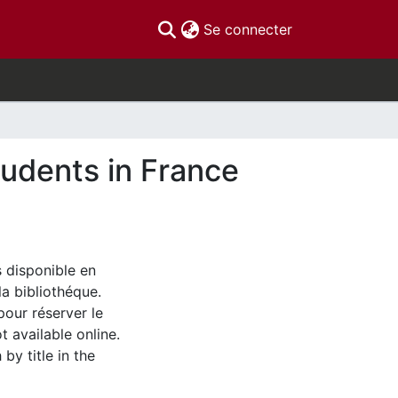
(current)
Se connecter
tudents in France
s disponible en
la bibliothéque.
pour réserver le
t available online.
by title in the