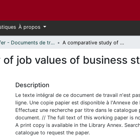
stiques
À propos
Telfer - Documents de travail // Telfer - Working Papers
A comparative study of job values of business students in France and English Canada
of job values of business s
Description
Le texte intégral de ce document de travail n'est pa
ligne. Une copie papier est disponible à l'Annexe de 
Effectuez une recherche par titre dans le catalogue 
document. // The full text of this working paper is no
A print copy is available in the Library Annex. Search 
catalogue to request the paper.