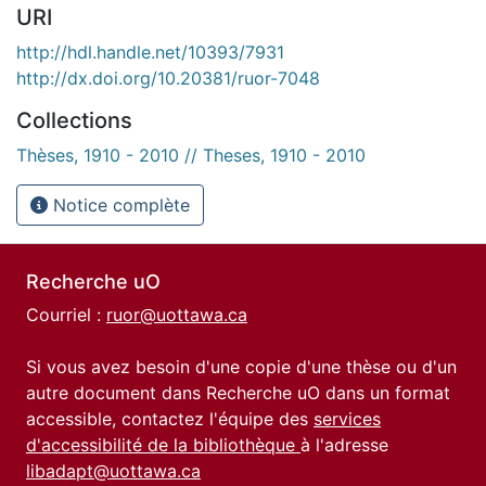
URI
http://hdl.handle.net/10393/7931
http://dx.doi.org/10.20381/ruor-7048
Collections
Thèses, 1910 - 2010 // Theses, 1910 - 2010
Notice complète
Recherche uO
Courriel :
ruor@uottawa.ca
Si vous avez besoin d'une copie d'une thèse ou d'un
autre document dans Recherche uO dans un format
accessible, contactez l'équipe des
services
d'accessibilité de la bibliothèque
à l'adresse
libadapt@uottawa.ca