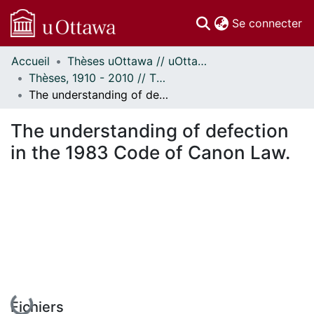
(c
Se connecter
Accueil
Thèses uOttawa // uOttawa Theses
Communautés
Thèses, 1910 - 2010 // Theses, 1910 - 2010
et collections
The understanding of defection in the 1983 Code of Canon Law.
Parcourir
Statistiques
The understanding of defection
À propos
in the 1983 Code of Canon Law.
En cours de chargement...
Fichiers