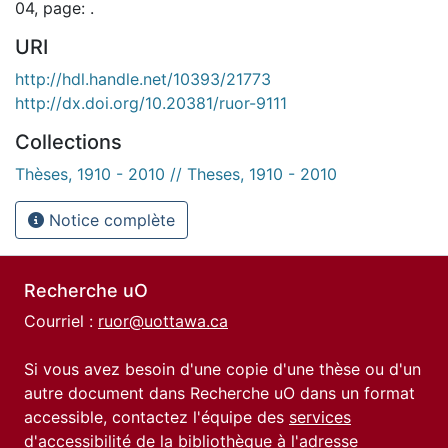
04, page: .
URI
http://hdl.handle.net/10393/21773
http://dx.doi.org/10.20381/ruor-9111
Collections
Thèses, 1910 - 2010 // Theses, 1910 - 2010
Notice complète
Recherche uO
Courriel :
ruor@uottawa.ca
Si vous avez besoin d'une copie d'une thèse ou d'un
autre document dans Recherche uO dans un format
accessible, contactez l'équipe des
services
d'accessibilité de la bibliothèque
à l'adresse