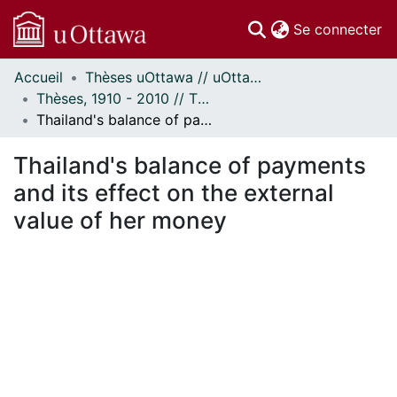
(c
Se connecter
Accueil
Thèses uOttawa // uOttawa Theses
Communautés
Thèses, 1910 - 2010 // Theses, 1910 - 2010
et collections
Thailand's balance of payments and its effect on the external value of her money
Parcourir
Statistiques
Thailand's balance of payments
À propos
and its effect on the external
value of her money
En cours de chargement...