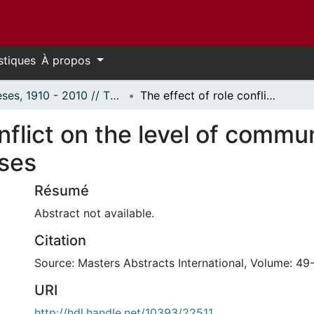
stiques
À propos
Thèses, 1910 - 2010 // Theses, 1910 - 2010
The effect of role conflict on the level of communication of empathy in baccalaureate nurses
onflict on the level of comm
rses
Résumé
Abstract not available.
Citation
Source: Masters Abstracts International, Volume: 49-
URI
http://hdl.handle.net/10393/22511