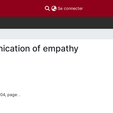
(current)
Se connecter
unication of empathy
04, page: .