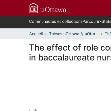
Communautés et collections
Parcourir
Stati
Accueil
Thèses uOttawa // uOttawa Theses
The effect of role c
in baccalaureate nu
En cours de chargement...