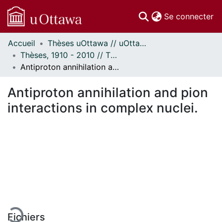
(c
Se connecter
Accueil
Thèses uOttawa // uOttawa Theses
Communautés
Thèses, 1910 - 2010 // Theses, 1910 - 2010
et collections
Antiproton annihilation and pion interactions in complex nuclei.
Parcourir
Statistiques
Antiproton annihilation and pion
À propos
interactions in complex nuclei.
ement...
Fichiers