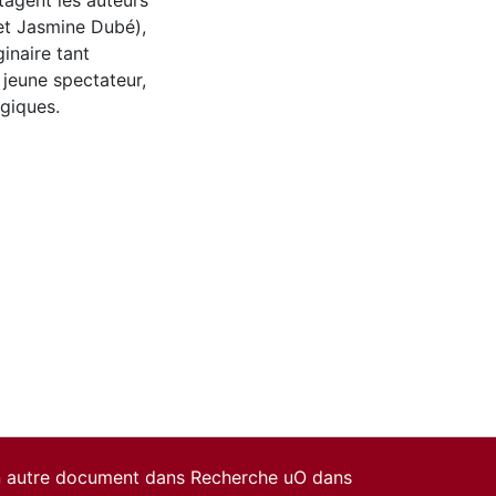
tagent les auteurs
et Jasmine Dubé),
inaire tant
 jeune spectateur,
rgiques.
un autre document dans Recherche uO dans