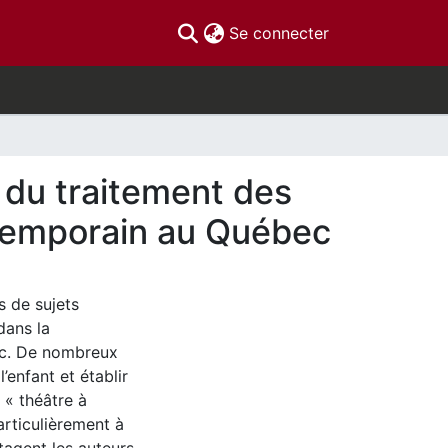
(current)
Se connecter
e du traitement des
ontemporain au Québec
s de sujets
 dans la
ec. De nombreux
’enfant et établir
u « théâtre à
rticulièrement à