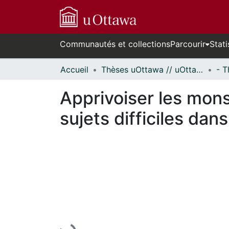
Communautés et collections
Parcourir
Stati
Accueil
Thèses uOttawa // uOttawa Theses
Apprivoiser les mons
sujets difficiles da
En cours de chargement...