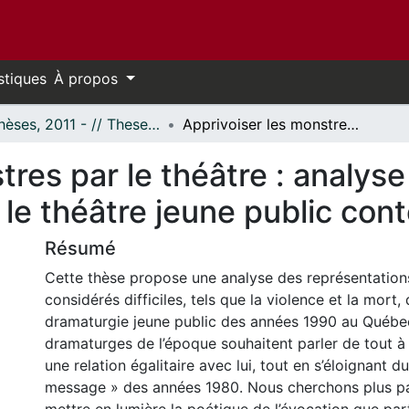
stiques
À propos
- Thèses, 2011 - // Theses, 2011 -
Apprivoiser les monstres par le théâtre : analyse du traitement des sujets difficiles dans le théâtre jeune public contemporain au Québec
tres par le théâtre : analys
ns le théâtre jeune public c
Résumé
Cette thèse propose une analyse des représentation
considérés difficiles, tels que la violence et la mort,
dramaturgie jeune public des années 1990 au Québ
dramaturges de l’époque souhaitent parler de tout à l
une relation égalitaire avec lui, tout en s’éloignant d
message » des années 1980. Nous cherchons plus pa