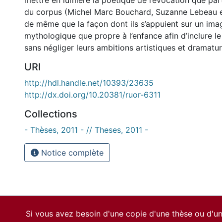
mettre en lumière la poétique de l’évocation que par
du corpus (Michel Marc Bouchard, Suzanne Lebeau 
de même que la façon dont ils s’appuient sur un imag
mythologique que propre à l’enfance afin d’inclure le
sans négliger leurs ambitions artistiques et dramatu
URI
http://hdl.handle.net/10393/23635
http://dx.doi.org/10.20381/ruor-6311
Collections
- Thèses, 2011 - // Theses, 2011 -
Notice complète
Si vous avez besoin d'une copie d'une thèse ou d'