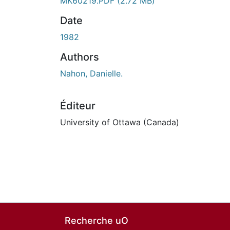
En cours de chargement...
MK60219.PDF
(2.72 MB)
Date
1982
Authors
Nahon, Danielle.
Éditeur
University of Ottawa (Canada)
Recherche uO