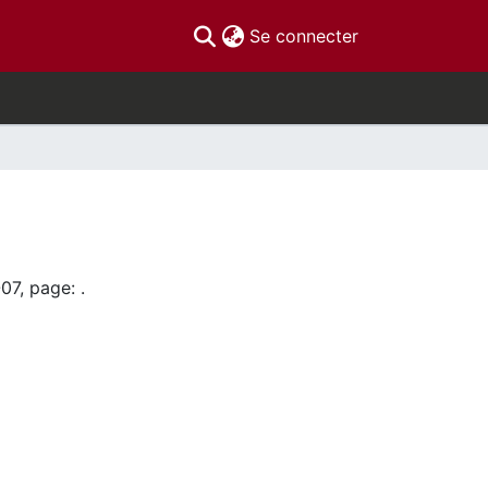
(current)
Se connecter
.
07, page: .