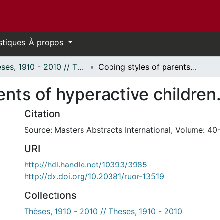
stiques
À propos
Thèses, 1910 - 2010 // Theses, 1910 - 2010
Coping styles of parents of hyperactive children.
ents of hyperactive children
Citation
Source: Masters Abstracts International, Volume: 40-
URI
http://hdl.handle.net/10393/3985
http://dx.doi.org/10.20381/ruor-13519
Collections
Thèses, 1910 - 2010 // Theses, 1910 - 2010