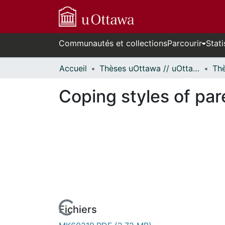
Communautés et collections
Parcourir
Stati
Accueil
Thèses uOttawa // uOttawa Theses
Coping styles of par
Fichiers