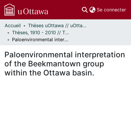
(c
Se connecter
Accueil
Thèses uOttawa // uOttawa Theses
Communautés
Thèses, 1910 - 2010 // Theses, 1910 - 2010
et collections
Paloenvironmental interpretation of the Beekmantown group within the Ottawa basin.
Parcourir
Statistiques
Paloenvironmental interpretation
À propos
of the Beekmantown group
within the Ottawa basin.