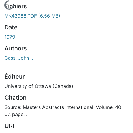
En cours de chargement...
Fichiers
MK43988.PDF
(6.56 MB)
Date
1979
Authors
Cass, John I.
Éditeur
University of Ottawa (Canada)
Citation
Source: Masters Abstracts International, Volume: 40-
07, page: .
URI