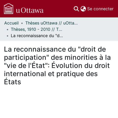
(c
Se connecter
Accueil
Thèses uOttawa // uOttawa Theses
Communautés
Thèses, 1910 - 2010 // Theses, 1910 - 2010
et collections
La reconnaissance du "droit de participation" des minorities à la "vie de l'État": Évolution du droit international et pratique des États
Parcourir
Statistiques
La reconnaissance du "droit de
À propos
participation" des minorities à la
"vie de l'État": Évolution du droit
international et pratique des
États