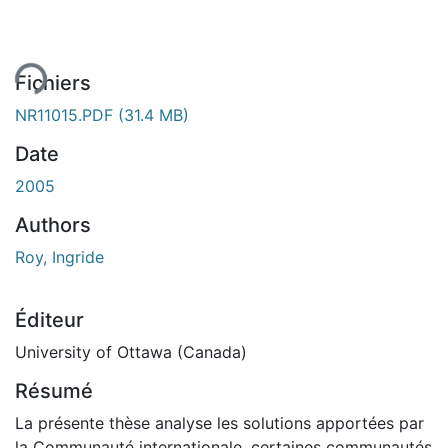
ment...
Fichiers
NR11015.PDF
(31.4 MB)
Date
2005
Authors
Roy, Ingride
Éditeur
University of Ottawa (Canada)
Résumé
La présente thèse analyse les solutions apportées par
la Communauté internationale, certaines communautés