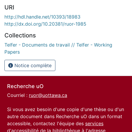
URI
http://hdl.handle.net/10393/18983
http://dx.doi.org/10.20381/ruor-1985
Collections
Telfer - Documents de travail // Telfer - Working
Papers
Notice complète
Recherche uO
Courriel :
ruor@uottawa.ca
Si vous avez besoin d'une copie d'une thèse ou d'un
autre document dans Recherche uO dans un format
accessible, contactez l'équipe des
services
d'accessibilité de la bibliothèque
à l'adresse