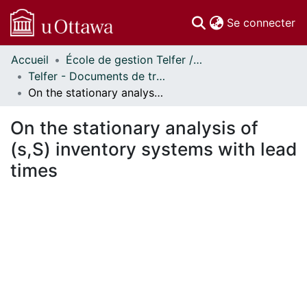
(c
Se connecter
Accueil
École de gestion Telfer // Telfer School of Management
Communautés
Telfer - Documents de travail // Telfer - Working Papers
et collections
On the stationary analysis of (s,S) inventory systems with lead times
Parcourir
Statistiques
On the stationary analysis of
À propos
(s,S) inventory systems with lead
times