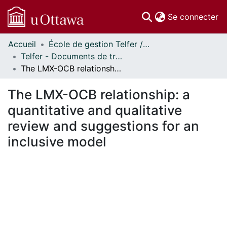
(c
Se connecter
Accueil
École de gestion Telfer // Telfer School of Management
Communautés
Telfer - Documents de travail // Telfer - Working Papers
et collections
The LMX-OCB relationship: a quantitative and qualitative review and suggestions for an inclusive model
Parcourir
Statistiques
The LMX-OCB relationship: a
À propos
quantitative and qualitative
review and suggestions for an
inclusive model