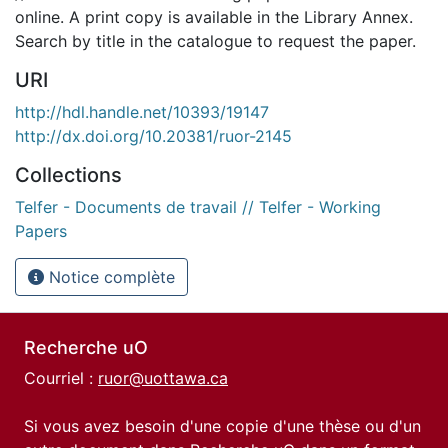
online. A print copy is available in the Library Annex.
Search by title in the catalogue to request the paper.
URI
http://hdl.handle.net/10393/19147
http://dx.doi.org/10.20381/ruor-2145
Collections
Telfer - Documents de travail // Telfer - Working
Papers
Notice complète
Recherche uO
Courriel :
ruor@uottawa.ca
Si vous avez besoin d'une copie d'une thèse ou d'un