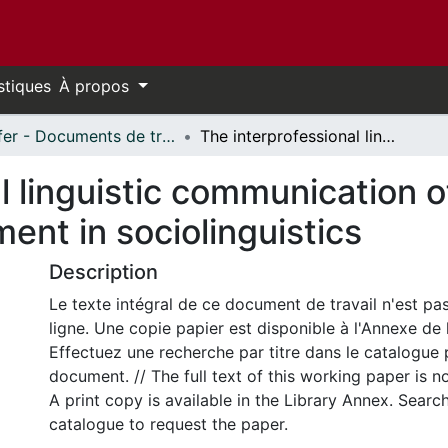
stiques
À propos
Telfer - Documents de travail // Telfer - Working Papers
The interprofessional linguistic communication of accounting concepts: an experiment in sociolinguistics
l linguistic communication 
ent in sociolinguistics
Description
Le texte intégral de ce document de travail n'est pa
ligne. Une copie papier est disponible à l'Annexe de 
Effectuez une recherche par titre dans le catalogue 
document. // The full text of this working paper is no
A print copy is available in the Library Annex. Search 
catalogue to request the paper.