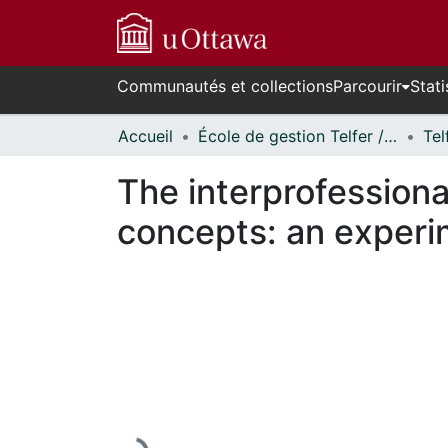
Communautés et collections
Parcourir
Stati
Accueil
École de gestion Telfer // Telfer School of Management
The interprofessiona
concepts: an experim
En cours de chargement...