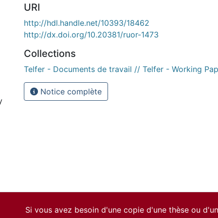
URI
http://hdl.handle.net/10393/18462
http://dx.doi.org/10.20381/ruor-1473
Collections
Telfer - Documents de travail // Telfer - Working Pa
Notice complète
y
Si vous avez besoin d'une copie d'une thèse ou d'