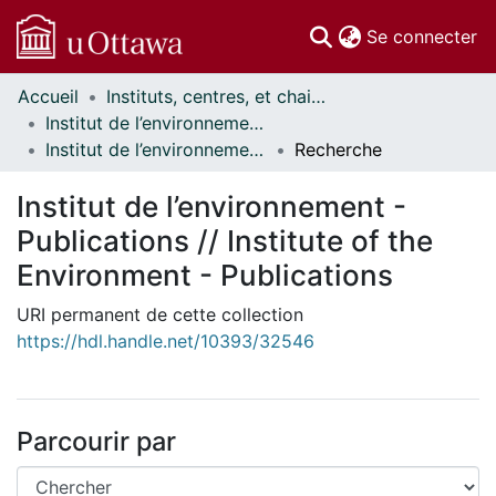
(c
Se connecter
Accueil
Instituts, centres, et chaires de recherche // Research Institutes, Centres, and Chairs
Communautés
Institut de l’environnement // Institute of the Environment
et collections
Institut de l’environnement - Publications // Institute of the Environment - Publications
Recherche
Parcourir
Statistiques
Institut de l’environnement -
À propos
Publications // Institute of the
Environment - Publications
URI permanent de cette collection
https://hdl.handle.net/10393/32546
Parcourir par