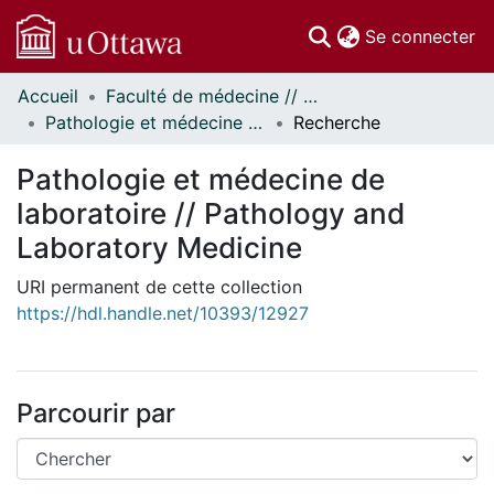
(c
Se connecter
Accueil
Faculté de médecine // Faculty of Medicine
Communautés
Pathologie et médecine de laboratoire // Pathology and Laboratory Medicine
Recherche
et collections
Parcourir
Pathologie et médecine de
Statistiques
laboratoire // Pathology and
À propos
Laboratory Medicine
URI permanent de cette collection
https://hdl.handle.net/10393/12927
Parcourir par