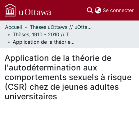
(c
Se connecter
Accueil
Thèses uOttawa // uOttawa Theses
Communautés
Thèses, 1910 - 2010 // Theses, 1910 - 2010
et collections
Application de la théorie de l'autodétermination aux comportements sexuels à risque (CSR) chez de jeunes adultes universitaires
Parcourir
Statistiques
Application de la théorie de
À propos
l'autodétermination aux
comportements sexuels à risque
(CSR) chez de jeunes adultes
universitaires