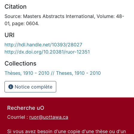
Citation
Source: Masters Abstracts International, Volume: 48-
01, page: 0604.
URI
http://hdl.handle.net/10393/28027
http://dx.doi.org/10.20381/ruor-12351
Collections
Thèses, 1910 - 2010 // Theses, 1910 - 2010
Notice complète
Recherche uO
Courriel :
ruor@uottawa.ca
Si vous avez besoin d'une copie d'une thèse ou d'un