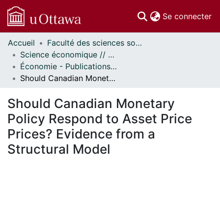
(c
Se connecter
Accueil
Faculté des sciences sociales // Faculty of Social Sciences
Communautés
Science économique // Economics
et collections
Économie - Publications // Economics - Working Papers
Parcourir
Should Canadian Monetary Policy Respond to Asset Price Prices? Evidence from a Structural Model
Statistiques
À propos
Should Canadian Monetary
Policy Respond to Asset Price
Prices? Evidence from a
Structural Model