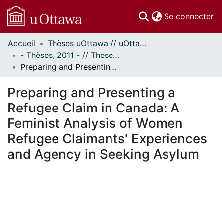
(c
Se connecter
Accueil
Thèses uOttawa // uOttawa Theses
Communautés
- Thèses, 2011 - // Theses, 2011 -
et collections
Preparing and Presenting a Refugee Claim in Canada: A Feminist Analysis of Women Refugee Claimants' Experiences and Agency in Seeking Asylum
Parcourir
Statistiques
Preparing and Presenting a
À propos
Refugee Claim in Canada: A
Feminist Analysis of Women
Refugee Claimants' Experiences
and Agency in Seeking Asylum