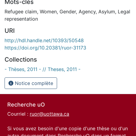
Mots-clés
Refugee claim
,
Women
,
Gender
,
Agency
,
Asylum
,
Legal
representation
URI
http://hdl.handle.net/10393/50548
https://doi.org/10.20381/ruor-31173
Collections
- Thèses, 2011 - // Theses, 2011 -
Notice complète
Recherche uO
Courriel :
ruor@uottawa.ca
Si vous avez besoin d'une copie d'une thèse ou d'un
autre document dans Recherche uO dans un format