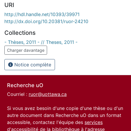
URI
http://hdl.handle.net/10393/39971
http://dx.doi.org/10.20381/ruor-24210
Collections
- Thèses, 2011 - // Theses, 2011 -
Charger davantage
Notice complète
Recherche uO
Courriel :
ruor@uottawa.ca
Si vous avez besoin d'une copie d'une thèse ou d'un
autre document dans Recherche uO dans un format
accessible, contactez l'équipe des
services
d'accessibilité de la bibliothèque
à l'adresse