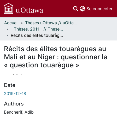
(c
Se connecter
Accueil
Thèses uOttawa // uOttawa Theses
Communautés
- Thèses, 2011 - // Theses, 2011 -
et collections
Récits des élites touarègues au Mali et au Niger : questionner la « question touarègue »
Parcourir
À propos
Récits des élites touarègues au
Mali et au Niger : questionner la
« question touarègue »
Date
2019-12-18
Authors
Bencherif, Adib