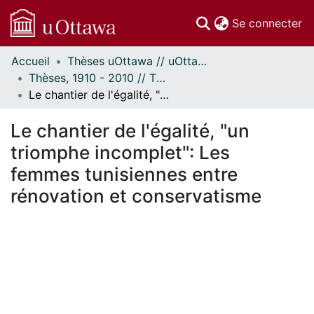
(c
Se connecter
Accueil
Thèses uOttawa // uOttawa Theses
Communautés
Thèses, 1910 - 2010 // Theses, 1910 - 2010
et collections
Le chantier de l'égalité, "un triomphe incomplet": Les femmes tunisiennes entre rénovation et conservatisme
Parcourir
Statistiques
Le chantier de l'égalité, "un
À propos
triomphe incomplet": Les
femmes tunisiennes entre
rénovation et conservatisme