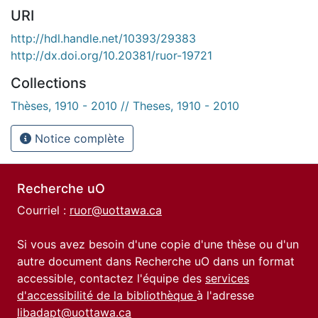
URI
http://hdl.handle.net/10393/29383
http://dx.doi.org/10.20381/ruor-19721
Collections
Thèses, 1910 - 2010 // Theses, 1910 - 2010
Notice complète
Recherche uO
Courriel :
ruor@uottawa.ca
Si vous avez besoin d'une copie d'une thèse ou d'un
autre document dans Recherche uO dans un format
accessible, contactez l'équipe des
services
d'accessibilité de la bibliothèque
à l'adresse
libadapt@uottawa.ca