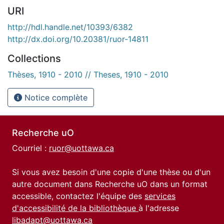
URI
http://hdl.handle.net/10393/6382
http://dx.doi.org/10.20381/ruor-14811
Collections
Thèses, 1910 - 2010 // Theses, 1910 - 2010
Notice complète
Recherche uO
Courriel :
ruor@uottawa.ca
Si vous avez besoin d'une copie d'une thèse ou d'un
autre document dans Recherche uO dans un format
accessible, contactez l'équipe des
services
d'accessibilité de la bibliothèque
à l'adresse
libadapt@uottawa.ca