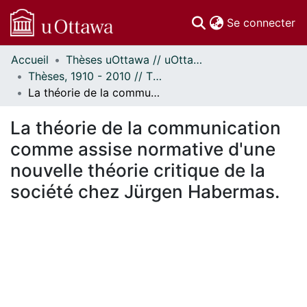
(c
Se connecter
Accueil
Thèses uOttawa // uOttawa Theses
Communautés
Thèses, 1910 - 2010 // Theses, 1910 - 2010
et collections
La théorie de la communication comme assise normative d'une nouvelle théorie critique de la société chez Jürgen Habermas.
Parcourir
Statistiques
La théorie de la communication
À propos
comme assise normative d'une
nouvelle théorie critique de la
société chez Jürgen Habermas.