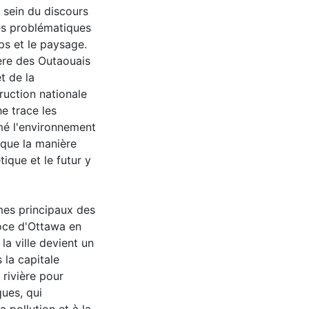
u sein du discours
les problématiques
mps et le paysage.
ière des Outaouais
t de la
ruction nationale
e trace les
rmé l'environnement
 que la manière
ique et le futur y
mes principaux des
coce d'Ottawa en
la ville devient un
 la capitale
 rivière pour
ques, qui