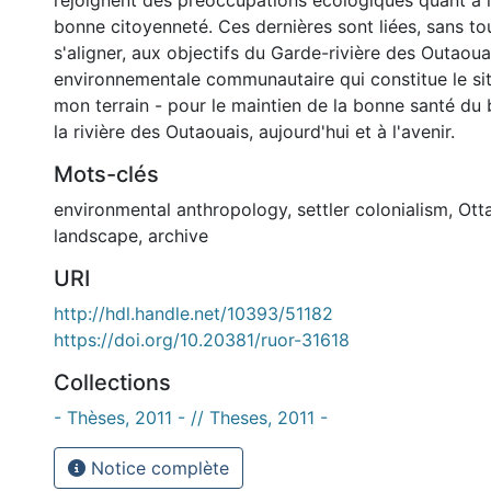
rejoignent des préoccupations écologiques quant à la
bonne citoyenneté. Ces dernières sont liées, sans to
s'aligner, aux objectifs du Garde-rivière des Outaou
environnementale communautaire qui constitue le sit
mon terrain - pour le maintien de la bonne santé du 
la rivière des Outaouais, aujourd'hui et à l'avenir.
Mots-clés
environmental anthropology
,
settler colonialism
,
Ott
landscape
,
archive
URI
http://hdl.handle.net/10393/51182
https://doi.org/10.20381/ruor-31618
Collections
- Thèses, 2011 - // Theses, 2011 -
Notice complète