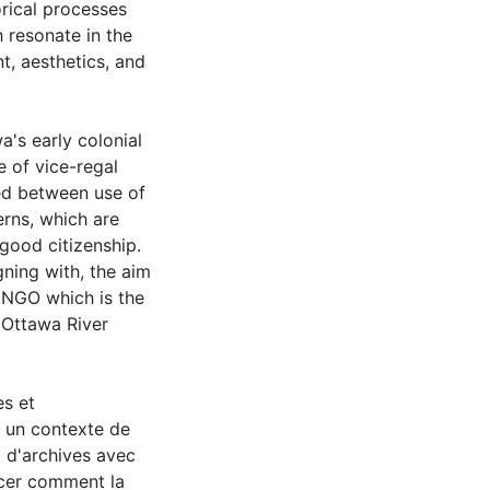
orical processes
 resonate in the
, aesthetics, and
a's early colonial
 of vice-regal
ged between use of
erns, which are
good citizenship.
igning with, the aim
 NGO which is the
y Ottawa River
es et
s un contexte de
 d'archives avec
acer comment la