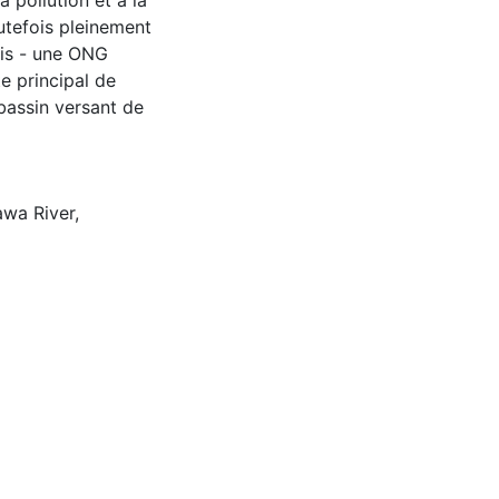
 pollution et à la
utefois pleinement
ais - une ONG
e principal de
bassin versant de
awa River
,