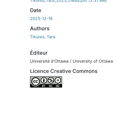
n cours de chargement...
Tikuisis_Tara_2025_thesis.pdf
(2.31 MB)
Date
2025-12-16
Authors
Tikuisis, Tara
Éditeur
Université d'Ottawa / University of Ottawa
Licence Creative Commons
Attribution-NonCommercial-NoDerivatives 4.